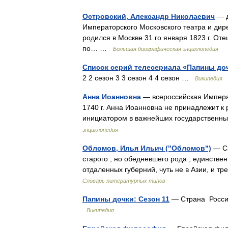
Островский, Александр Николаевич
— д
Императорского Московского театра и дире
родился в Москве 31 го января 1823 г. Оте
по… …
Большая биографическая энциклопедия
Список серий телесериала «Папины до
2 2 сезон 3 3 сезон 4 4 сезон …
Википедия
Анна Иоанновна
— всероссийская Императр
1740 г. Анна Иоанновна не принадлежит к 
инициатором в важнейших государствен
энциклопедия
Обломов, Илья Ильич ("Обломов")
— См
старого , но обедневшего рода , единстве
отдаленных губерний, чуть не в Азии, и 
Словарь литературных типов
Папины дочки: Сезон 11
— Страна Россия
Википедия