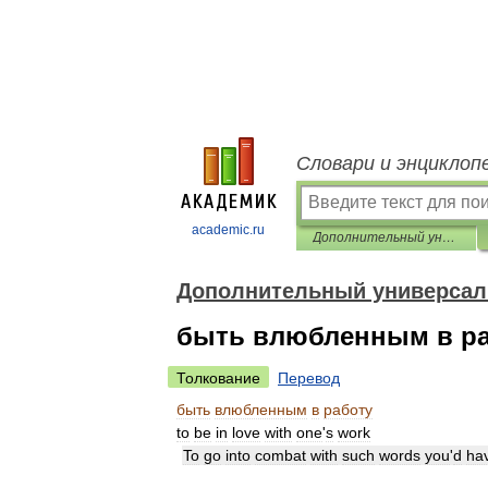
Словари и энциклоп
academic.ru
Дополнительный универсальный русско-английский словарь
Дополнительный универсал
быть влюбленным в р
Толкование
Перевод
быть
влюбленным
в
работу
to
be
in
love
with
one
'
s
work
To
go
into
combat
with
such
words
you
'
d
ha