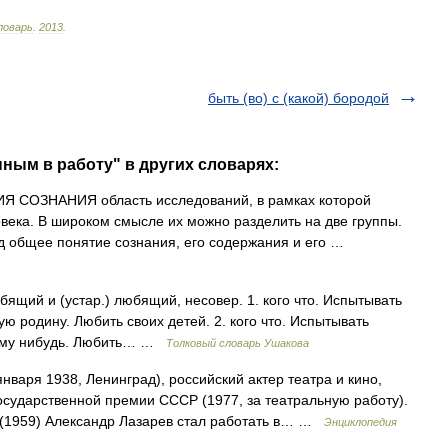
ловарь
.
2013
.
быть (во) с (какой) бородой
ным в работу" в других словарях:
НАНИЯ область исследований, в рамках которой
ека. В широком смысле их можно разделить на две группы.
д общее понятие сознания, его содержания и его …
ий и (устар.) любящий, несовер. 1. кого что. Испытывать
ую родину. Любить своих детей. 2. кого что. Испытывать
 кому нибудь. Любить… …
Толковый словарь Ушакова
января 1938, Ленинград), российский актер театра и кино,
Государственной премии СССР (1977, за театральную работу).
 (1959) Александр Лазарев стал работать в… …
Энциклопедия