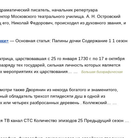
раматический писатель, начальник репертуара
ктор Московского театрального училища. А. Н. Островский
ц его, Николай Федорович, происходил из духовного звания, и
чки»
— Основная статья: Папины дочки Содержание 1 1 сезон
ица, царствовавшая с 25 го января 1730 г. по 17 е октября
разряду тех государей, сильная личность которых является
ных мероприятиях их царствования… …
Большая биографическая
отри также Дворянин из некогда богатого и знаменитого,
нный обладатель трехсот пятидесяти душ в одной из
трех или четырех разбросанных деревень . Коллежский… …
 ТВ канал СТС Количество эпизодов 25 Предыдущий сезон …