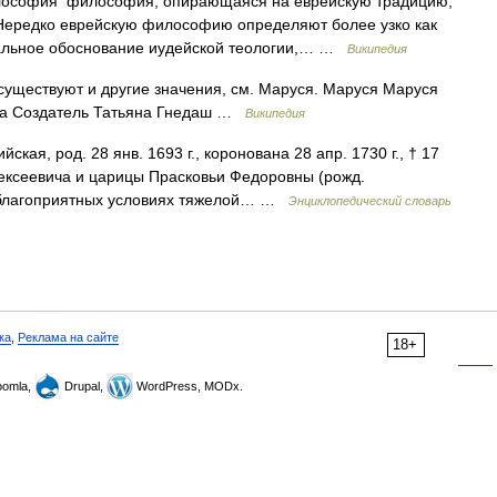
ософия философия, опирающаяся на еврейскую традицию,
 Нередко еврейскую философию определяют более узко как
нальное обоснование иудейской теологии,… …
Википедия
существуют и другие значения, см. Маруся. Маруся Маруся
а Создатель Татьяна Гнедаш …
Википедия
ая, род. 28 янв. 1693 г., коронована 28 апр. 1730 г., † 17
Алексеевича и царицы Прасковьи Федоровны (рожд.
неблагоприятных условиях тяжелой… …
Энциклопедический словарь
ка
,
Реклама на сайте
18+
omla,
Drupal,
WordPress, MODx.