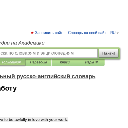
Запомнить сайт
Словарь на свой сайт
RU
едии на Академике
Найти!
Толкования
Переводы
Книги
Игры ⚽
ьный русско-английский словарь
аботу
ve
to
be
awfully
in
love
with
your
work
.