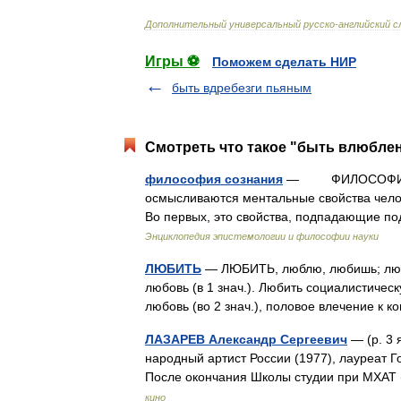
Дополнительный
универсальный
русско
-
английский
с
Игры ⚽
Поможем сделать НИР
быть вдребезги пьяным
Смотреть что такое "быть влюблен
философия сознания
— ФИЛОСОФИЯ СОЗ
осмысливаются ментальные свойства челов
Во первых, это свойства, подпадающие по
Энциклопедия эпистемологии и философии науки
ЛЮБИТЬ
— ЛЮБИТЬ, люблю, любишь; любящ
любовь (в 1 знач.). Любить социалистическ
любовь (во 2 знач.), половое влечение к
ЛАЗАРЕВ Александр Сергеевич
— (р. 3 
народный артист России (1977), лауреат 
После окончания Школы студии при МХАТ
кино