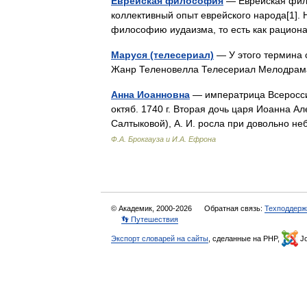
Еврейская философия
— Еврейская фил
коллективный опыт еврейского народа[1].
философию иудаизма, то есть как рацио
Маруся (телесериал)
— У этого термина 
Жанр Теленовелла Телесериал Мелодрам
Анна Иоанновна
— императрица Всероссийск
октяб. 1740 г. Вторая дочь царя Иоанна 
Салтыковой), А. И. росла при довольно 
Ф.А. Брокгауза и И.А. Ефрона
© Академик, 2000-2026
Обратная связь:
Техподдерж
👣 Путешествия
Экспорт словарей на сайты
, сделанные на PHP,
Jo